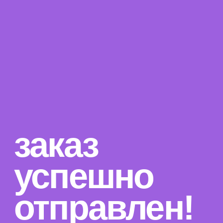
заказ
успешно
отправлен!
совсем скоро
менеджер свяжется
с тобой